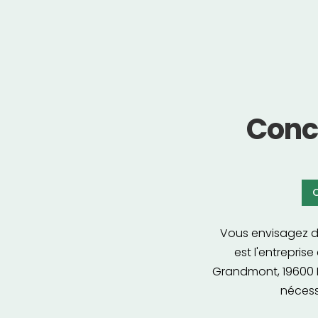
Conc
C
Vous envisagez de
est l'entrepris
Grandmont, 19600 L
nécess