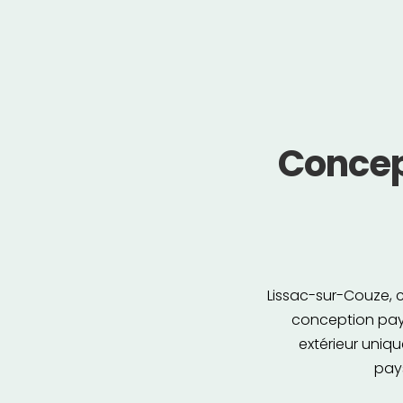
Concep
Lissac-sur-Couze, 
conception pay
extérieur uniq
pays